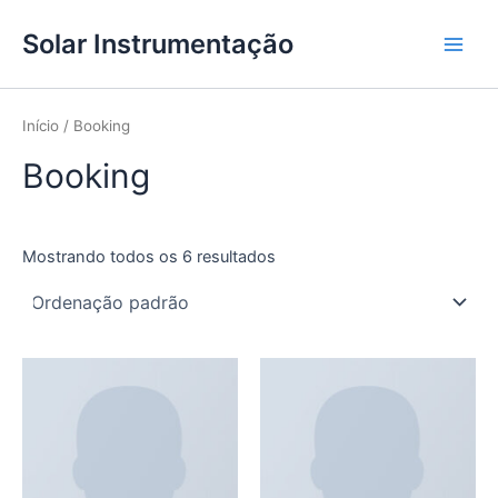
Ir
Main
Solar Instrumentação
para
Men
o
conteúdo
Início
/ Booking
Booking
Mostrando todos os 6 resultados
Este
produto
tem
várias
variantes.