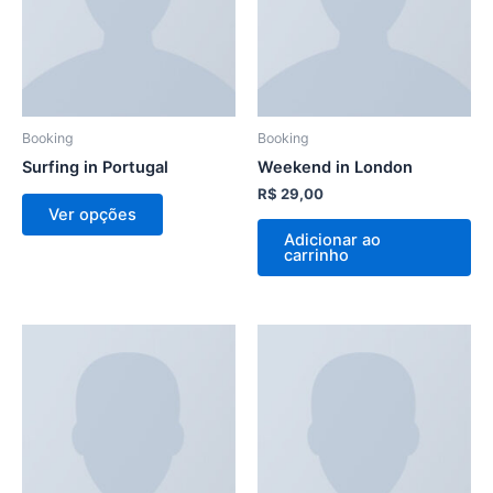
As
opções
podem
ser
escolhidas
na
Booking
Booking
página
Surfing in Portugal
Weekend in London
do
R$
29,00
Ver opções
produto
Adicionar ao
carrinho