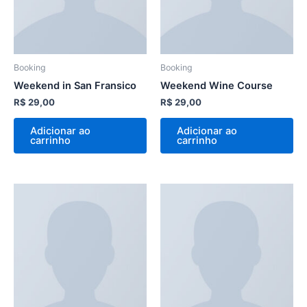
Booking
Booking
Weekend in San Fransico
Weekend Wine Course
R$
29,00
R$
29,00
Adicionar ao
Adicionar ao
carrinho
carrinho
Este
produto
tem
várias
variantes.
As
opções
podem