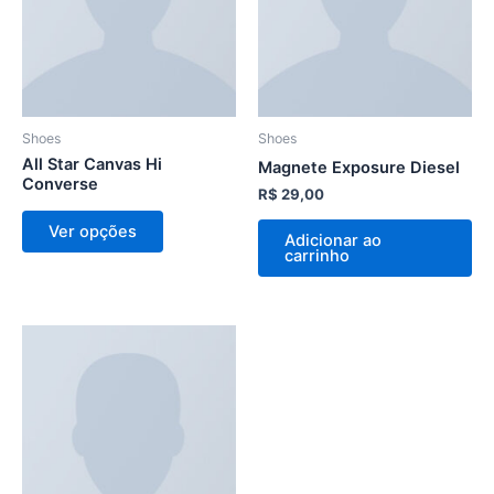
As
opções
podem
ser
escolhidas
na
Shoes
Shoes
página
All Star Canvas Hi
Magnete Exposure Diesel
Converse
do
R$
29,00
produto
Ver opções
Adicionar ao
carrinho
Este
produto
tem
várias
variantes.
As