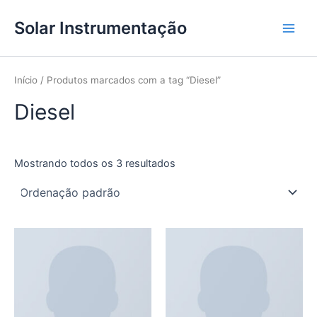
Ir
Main
Solar Instrumentação
para
Men
o
conteúdo
Início
/ Produtos marcados com a tag “Diesel”
Diesel
Mostrando todos os 3 resultados
Este
produto
tem
várias
variantes.