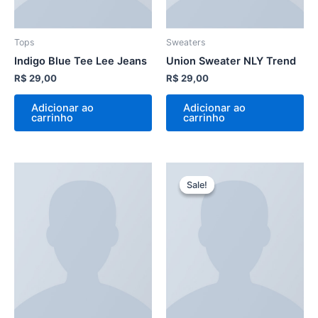
Tops
Sweaters
Indigo Blue Tee Lee Jeans
Union Sweater NLY Trend
R$
29,00
R$
29,00
Adicionar ao
Adicionar ao
carrinho
carrinho
O
O
preço
preço
Sale!
Sale!
original
atual
era:
é:
R$ 29,00.
R$ 29,00.