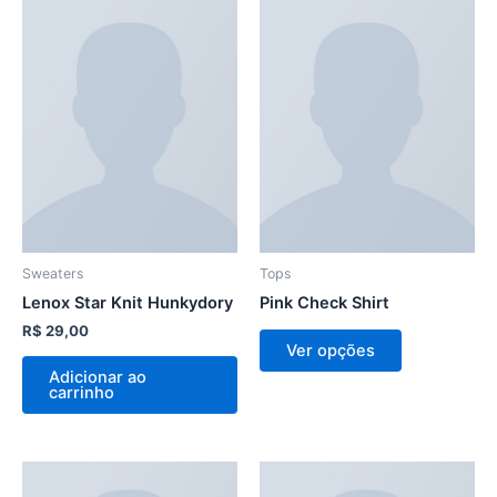
Este
produto
tem
várias
variantes.
As
opções
podem
ser
escolhidas
na
Sweaters
Tops
página
Lenox Star Knit Hunkydory
Pink Check Shirt
do
R$
29,00
Ver opções
produto
Adicionar ao
carrinho