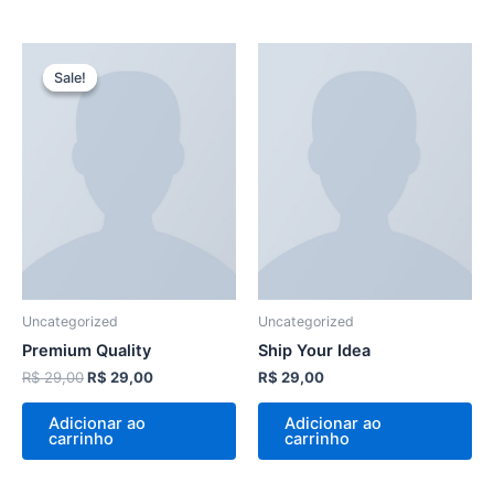
O
O
preço
preço
Sale!
Sale!
original
atual
era:
é:
R$ 29,00.
R$ 29,00.
Uncategorized
Uncategorized
Premium Quality
Ship Your Idea
R$
29,00
R$
29,00
R$
29,00
Adicionar ao
Adicionar ao
carrinho
carrinho