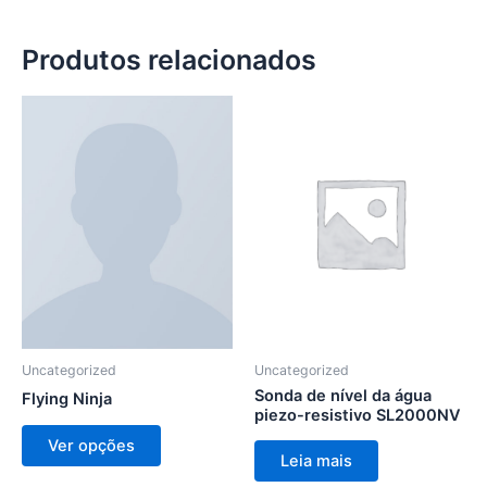
Produtos relacionados
Este
produto
tem
várias
variantes.
As
opções
podem
ser
escolhidas
na
Uncategorized
Uncategorized
página
Sonda de nível da água
Flying Ninja
piezo-resistivo SL2000NV
do
Ver opções
produto
Leia mais